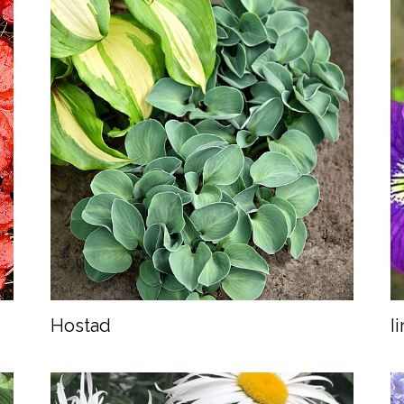
Hostad
I