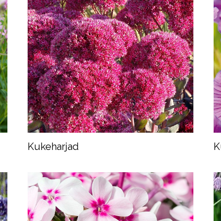
Kukeharjad
K