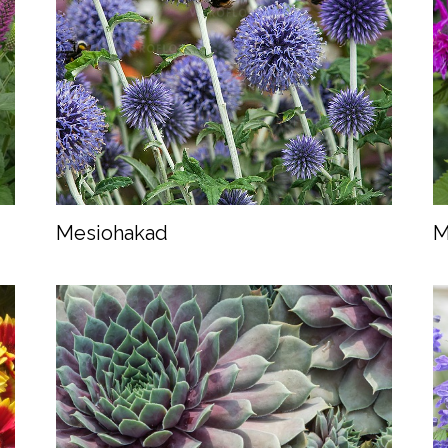
Mesiohakad
M