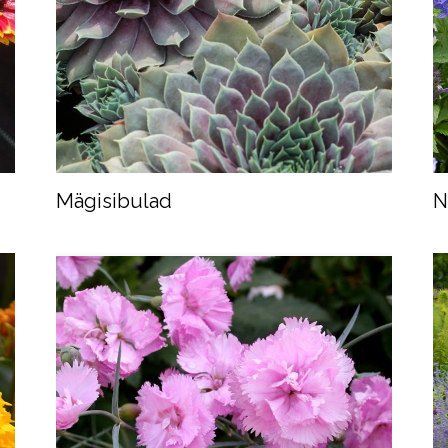
Mägisibulad
N