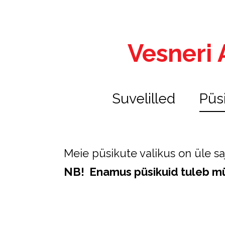
Vesneri A
Suvelilled
Püs
Meie püsikute valikus on üle sa
NB! Enamus püsikuid tuleb mü