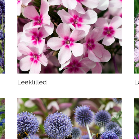
Leeklilled
L