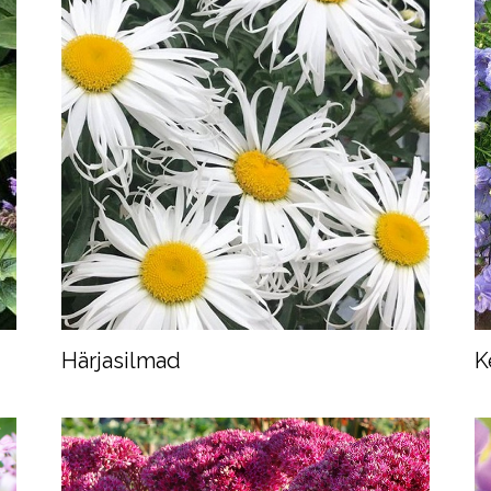
Härjasilmad
K