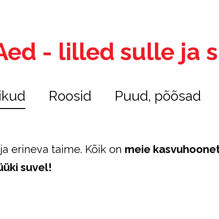
ed - lilled sulle ja
ikud
Roosid
Puud, põõsad
ja erineva taime. Kõik on
meie kasvuhoone
üki suvel!