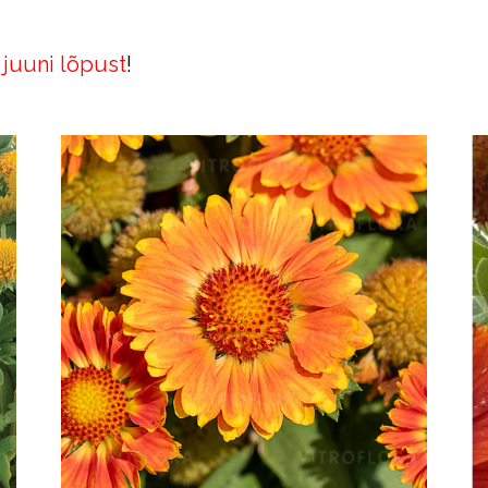
juuni lõpust
!