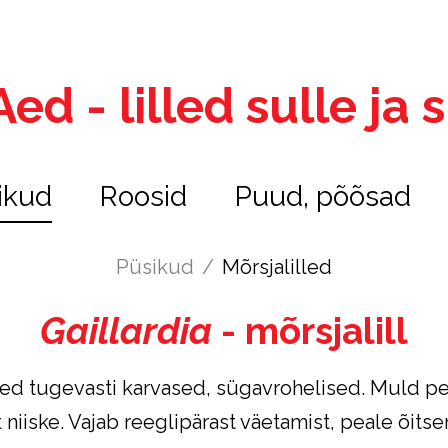
ed - lilled sulle ja
ikud
Roosid
Puud, põõsad
Püsikud
/
Mõrsjalilled
Gaillardia
- mõrsjalill
ehed tugevasti karvased, sügavrohelised. Muld pe
 niiske. Vajab reeglipärast väetamist, peale õitse