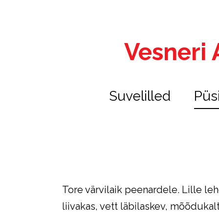
Vesneri A
Suvelilled
Püs
Tore värvilaik peenardele. Lille l
liivakas, vett läbilaskev, mõõdukalt