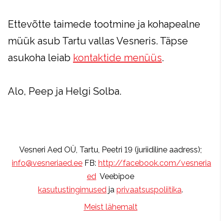
Ettevõtte taimede tootmine ja kohapealne
müük asub Tartu vallas Vesneris. Täpse
asukoha leiab
kontaktide menüüs
.
Alo, Peep ja Helgi Solba.
Vesneri Aed OÜ, Tartu, Peetri 19 (juriidiline aadress);
info@vesneriaed.ee
FB:
http://facebook.com/vesneria
ed
Veebipoe
kasutustingimused
ja
privaatsuspoliitika
.
Meist lähemalt