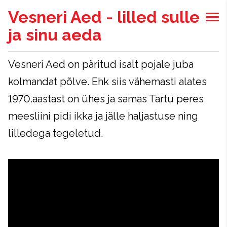
Vesneri Aed - lilled sulle
ja sinu aeda
Vesneri Aed on päritud isalt pojale juba
kolmandat põlve. Ehk siis vähemasti alates
1970.aastast on ühes ja samas Tartu peres
meesliini pidi ikka ja jälle haljastuse ning
lilledega tegeletud.