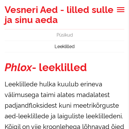
Vesneri Aed - lilled sulle
ja sinu aeda
Püsikud
Leeklilled
Phlox
- leeklilled
Leeklillede hulka kuulub erineva
välimusega taimi alates madalatest
padjandfloksidest kuni meetrikõrguste
aed-leeklillede ja laiguliste leeklilledeni.
Kõigil on viie kroonlehega lõhnavad õied