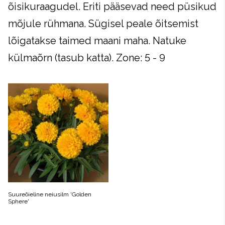
õisikuraagudel. Eriti pääsevad need püsikud
mõjule rühmana. Sügisel peale õitsemist
lõigatakse taimed maani maha. Natuke
külmaõrn (tasub katta). Zone: 5 - 9
Suureõieline neiusilm 'Golden
Sphere'