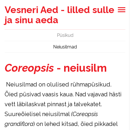
Vesneri Aed - lilled sulle
ja sinu aeda
Püsikud
Neiusilmad
Coreopsis
- neiusilm
Neiusilmad on olulised rühmapüsikud.
Õied püsivad vaasis kaua. Nad vajavad hästi
vett läbilaskvat pinnast ja talvekatet.
Suureõielisel neiusilmal
(Coreopsis
grandiflora
) on lehed kitsad, õied pikkadel