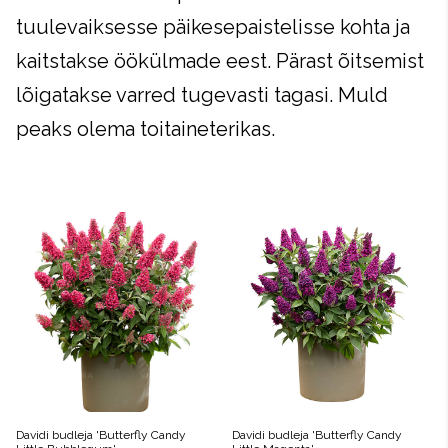
tuulevaiksesse päikesepaistelisse kohta ja
kaitstakse öökülmade eest. Pärast õitsemist
lõigatakse varred tugevasti tagasi. Muld
peaks olema toitaineterikas.
Davidi budleja 'Butterfly Candy
Davidi budleja 'Butterfly Candy