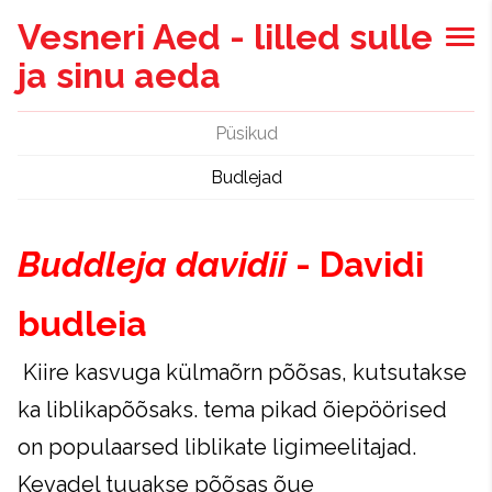
Vesneri Aed - lilled sulle
ja sinu aeda
Püsikud
Budlejad
Buddleja davidii
- Davidi
budleia
Kiire kasvuga külmaõrn põõsas, kutsutakse
ka liblikapõõsaks. tema pikad õiepöörised
on populaarsed liblikate ligimeelitajad.
Kevadel tuuakse põõsas õue