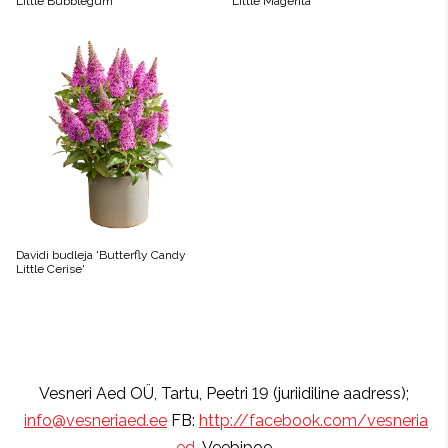
Little Bubblegum'
Little Magenta'
Davidi budleja 'Butterfly Candy
Little Cerise'
Vesneri Aed OÜ, Tartu, Peetri 19 (juriidiline aadress);
info@vesneriaed.ee
FB:
http://facebook.com/vesneria
ed
Veebipoe