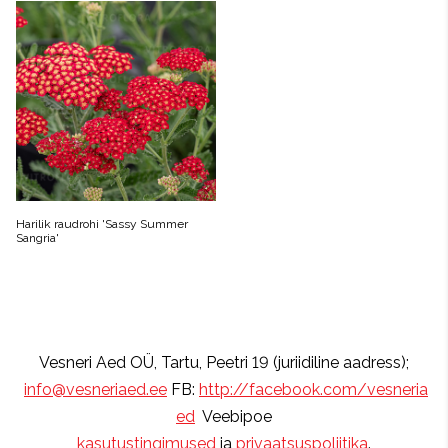
Harilik raudrohi 'Sassy Summer
Sangria'
Vesneri Aed OÜ, Tartu, Peetri 19 (juriidiline aadress);
info@vesneriaed.ee
FB:
http://facebook.com/vesneria
ed
Veebipoe
kasutustingimused
ja
privaatsuspoliitika
.