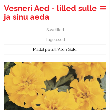
Vesneri Aed - lilled sulle
ja sinu aeda
Suvelilled
Tagetesed
Madal peiulill 'Aton Gold'