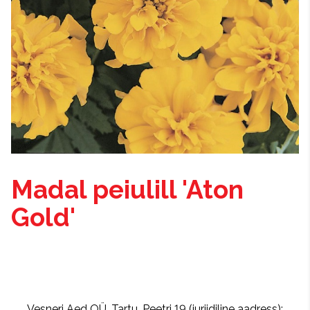
Madal peiulill 'Aton
Gold'
Vesneri Aed OÜ, Tartu, Peetri 19 (juriidiline aadress);