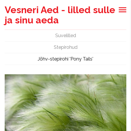
Vesneri Aed - lilled sulle
ja sinu aeda
Suvelilled
Stepirohud
Jõhv-stepirohi 'Pony Tails'