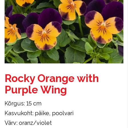
Rocky Orange with
Purple Wing
Kõrgus: 15 cm
Kasvukoht: päike, poolvari
Värv: oranz/violet