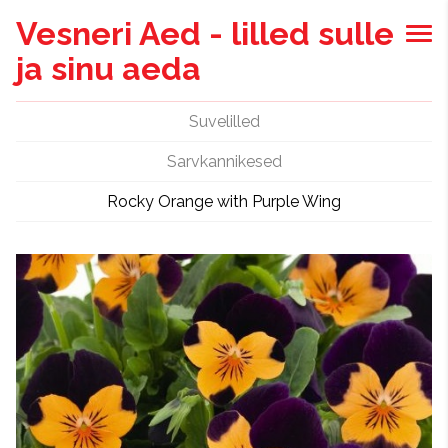
Vesneri Aed - lilled sulle
ja sinu aeda
Suvelilled
Sarvkannikesed
Rocky Orange with Purple Wing