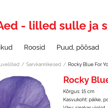
ed - lilled sulle ja
ikud
Roosid
Puud, põõsad
uvelilled
/
Sarvkannikesed
/
Rocky Blue For Y
Rocky Blu
Kõrgus: 15 cm
Kasvukoht: päike, p
Värv: sinakas violet