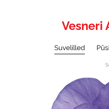
Vesneri A
Suvelilled
Püs
S