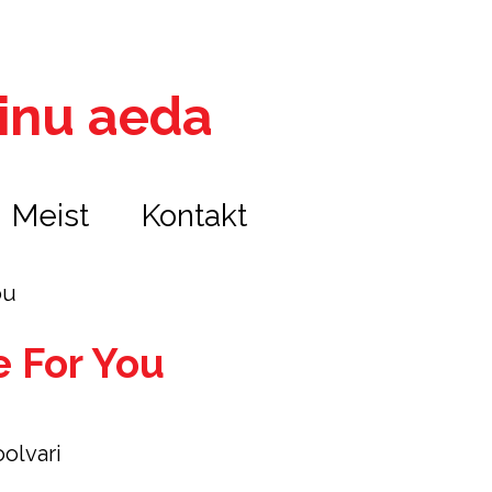
 sinu aeda
Meist
Kontakt
ou
e For You
oolvari