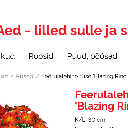
ed - lilled sulle ja
ikud
Roosid
Puud, põõsad
led
/
Rused
/
Feerulalehine ruse 'Blazing Ring 
Feerulaleh
'Blazing Ri
K/L. 30 cm