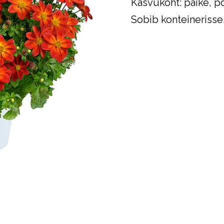
Kasvukoht: päike, p
Sobib konteinerisse