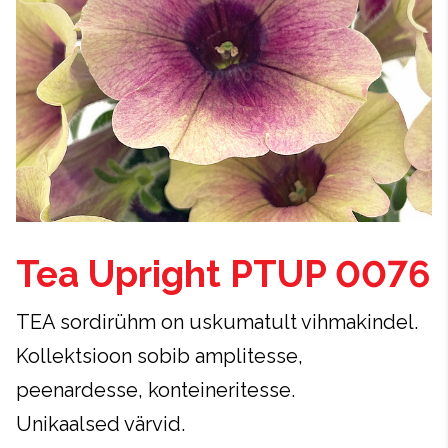
Tea Upright PTUP 0076
TEA sordirühm on uskumatult vihmakindel.
Kollektsioon sobib amplitesse,
peenardesse, konteineritesse.
Unikaalsed värvid.