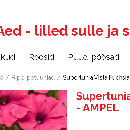
ed - lilled sulle ja
ikud
Roosid
Puud, põõsad
ed
/
Ripp-petuuniad
/
Supertunia Vista Fuchsi
Supertunia
- AMPEL