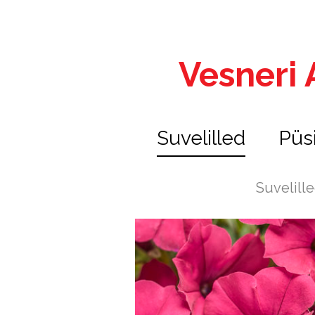
Vesneri A
Suvelilled
Püs
Suvelill