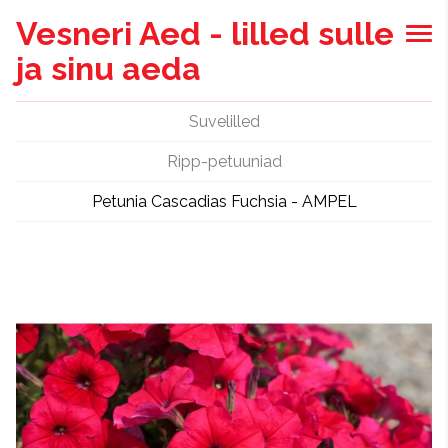
Vesneri Aed - lilled sulle
ja sinu aeda
Suvelilled
Ripp-petuuniad
Petunia Cascadias Fuchsia - AMPEL