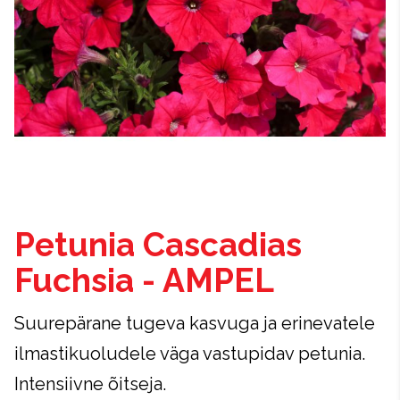
Petunia Cascadias
Fuchsia - AMPEL
Suurepärane tugeva kasvuga ja erinevatele
ilmastikuoludele väga vastupidav petunia.
Intensiivne õitseja.