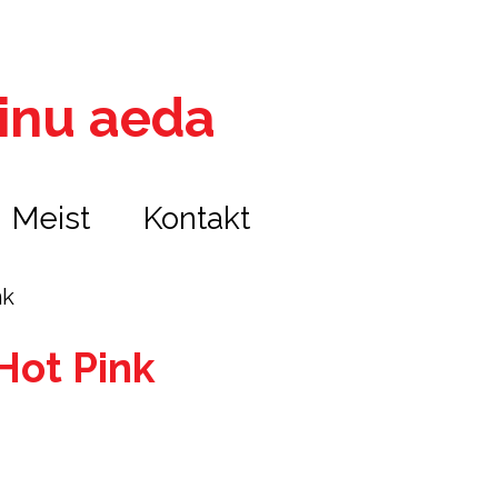
 sinu aeda
Meist
Kontakt
nk
 Hot Pink