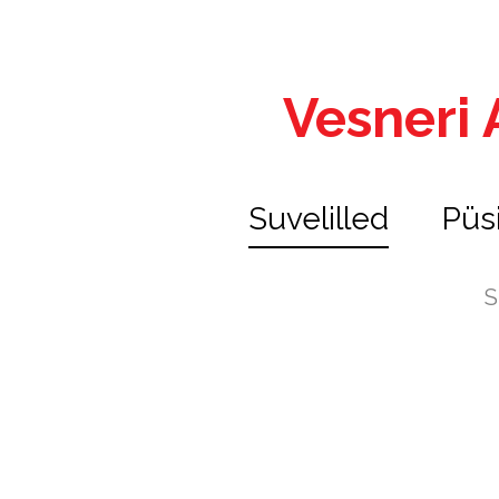
Vesneri A
Suvelilled
Püs
S