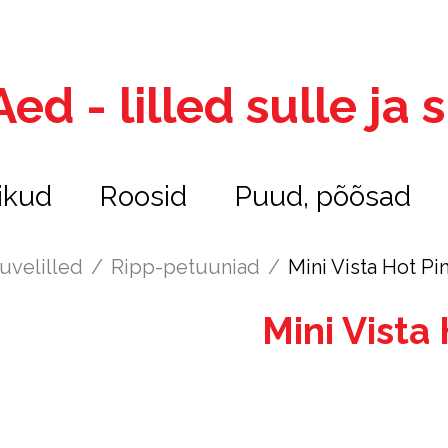
ed - lilled sulle ja
ikud
Roosid
Puud, põõsad
uvelilled
/
Ripp-petuuniad
/
Mini Vista Hot Pi
Mini Vista