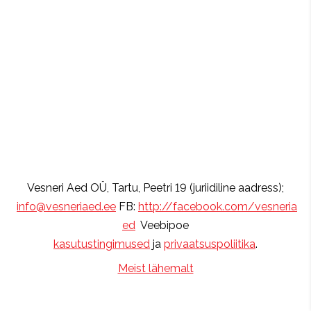
Vesneri Aed OÜ, Tartu, Peetri 19 (juriidiline aadress);
info@vesneriaed.ee
FB:
http://facebook.com/vesneria
ed
Veebipoe
kasutustingimused
ja
privaatsuspoliitika
.
Meist lähemalt