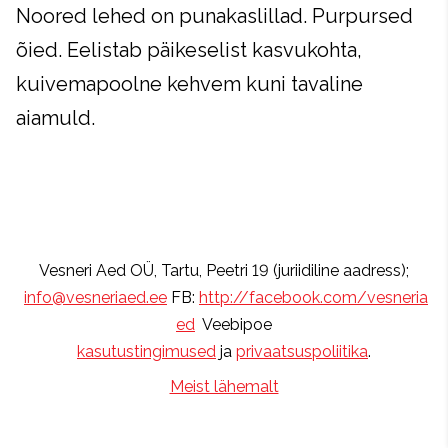
Noored lehed on punakaslillad. Purpursed
õied. Eelistab päikeselist kasvukohta,
kuivemapoolne kehvem kuni tavaline
aiamuld.
Vesneri Aed OÜ, Tartu, Peetri 19 (juriidiline aadress);
info@vesneriaed.ee
FB:
http://facebook.com/vesneria
ed
Veebipoe
kasutustingimused
ja
privaatsuspoliitika
.
Meist lähemalt