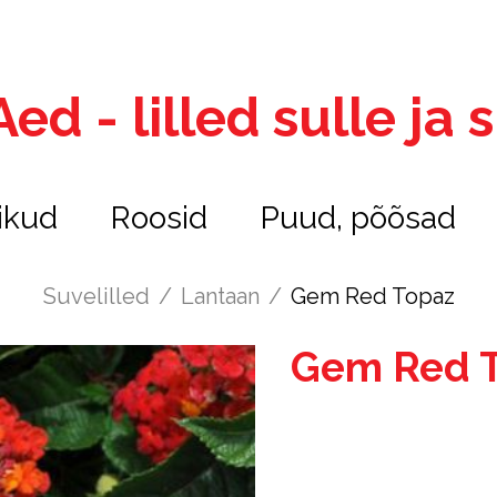
ed - lilled sulle ja
ikud
Roosid
Puud, põõsad
Suvelilled
/
Lantaan
/
Gem Red Topaz
Gem Red 