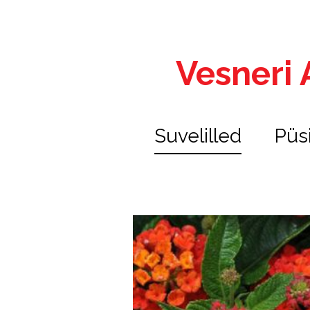
Vesneri A
Suvelilled
Püs