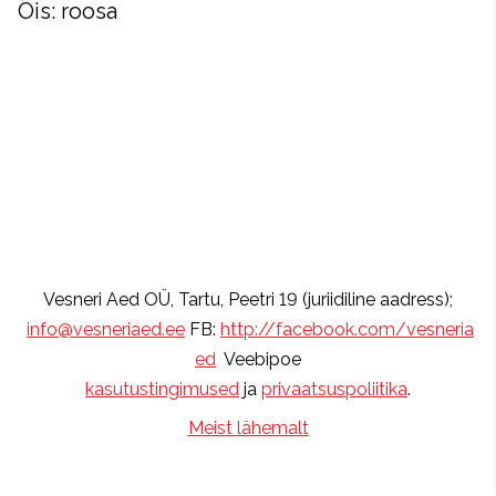
Õis: roosa
Vesneri Aed OÜ, Tartu, Peetri 19 (juriidiline aadress);
info@vesneriaed.ee
FB:
http://facebook.com/vesneria
ed
Veebipoe
kasutustingimused
ja
privaatsuspoliitika
.
Meist lähemalt