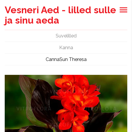
Vesneri Aed - lilled sulle
ja sinu aeda
Suvelilled
Kanna
CannaSun Theresa