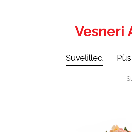
Vesneri A
Suvelilled
Püs
S