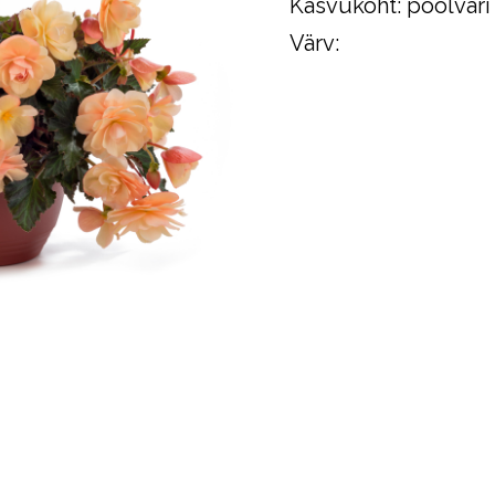
Kasvukoht: poolvari
Värv: