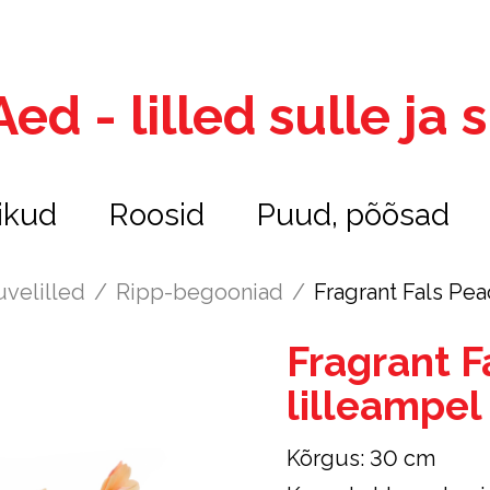
ed - lilled sulle ja
ikud
Roosid
Puud, põõsad
uvelilled
/
Ripp-begooniad
/
Fragrant Fals Pea
Fragrant F
lilleampel
Kõrgus: 30 cm