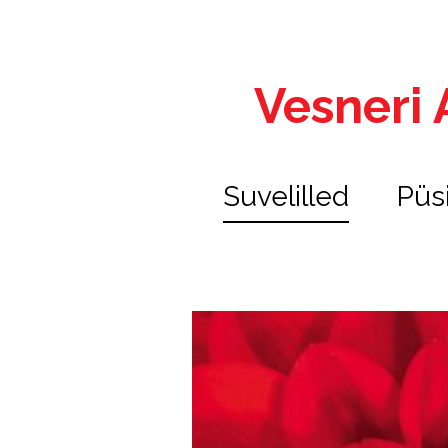
Vesneri A
Suvelilled
Püs