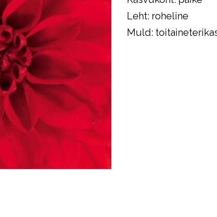
Leht: roheline
Muld: toitaineterikas