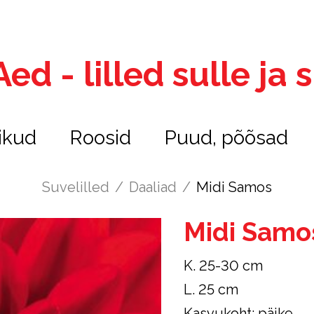
ed - lilled sulle ja
ikud
Roosid
Puud, põõsad
Suvelilled
/
Daaliad
/
Midi Samos
Midi Samo
K. 25-30 cm
L. 25 cm
Kasvukoht: päike