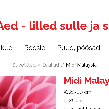
ed - lilled sulle ja
ikud
Roosid
Puud, põõsad
Suvelilled
/
Daaliad
/
Midi Malaysia
Midi Malay
K. 25-30 cm
L. 25 cm
Kasvukoht: päike