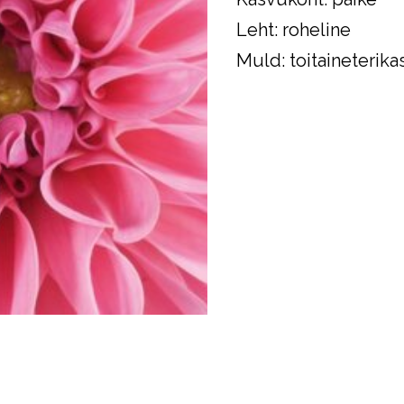
Leht: roheline
Muld: toitaineterikas