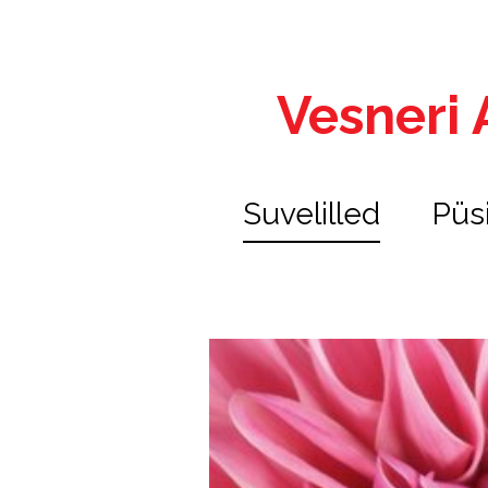
Vesneri A
Suvelilled
Püs