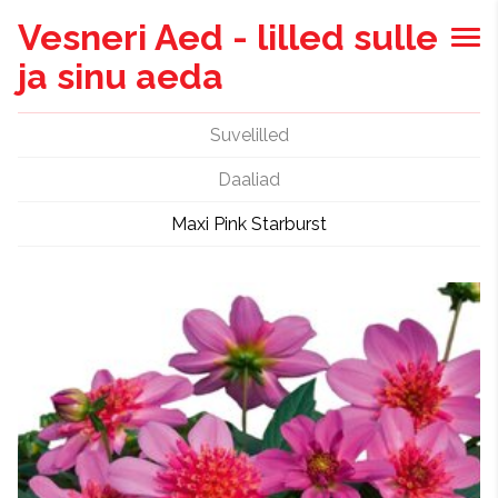
Vesneri Aed - lilled sulle
ja sinu aeda
Suvelilled
Daaliad
Maxi Pink Starburst