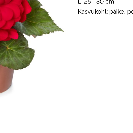
L. 25 - 30 cm
Kasvukoht: päike, p