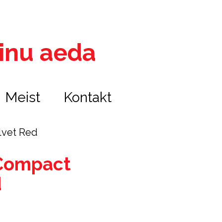
 sinu aeda
Meist
Kontakt
lvet Red
 Compact
d