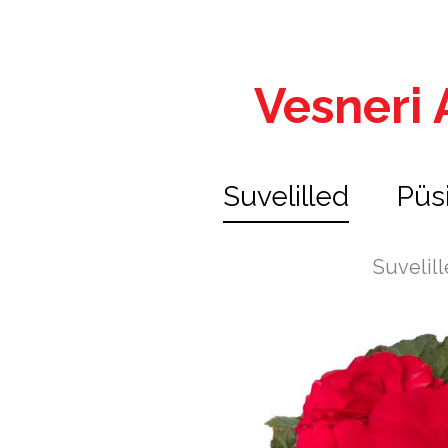
Vesneri A
Suvelilled
Püs
Suvelil