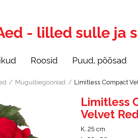
ed - lilled sulle ja
ikud
Roosid
Puud, põõsad
led
/
Mugulbegooniad
/
Limitless Compact Ve
Limitless
Velvet Re
K. 25 cm