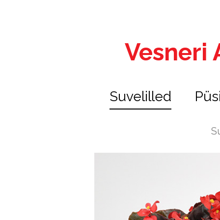
Vesneri A
Suvelilled
Püs
S