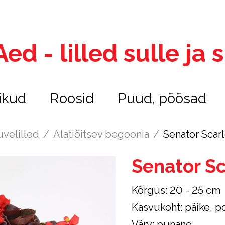
ed - lilled sulle ja
ikud
Roosid
Puud, põõsad
uvelilled
/
Alatiõitsev begoonia
/
Senator Scarl
Senator Sc
Kõrgus: 20 - 25 cm
Kasvukoht: päike, po
Värv: punane