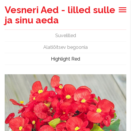
Vesneri Aed - lilled sulle
ja sinu aeda
Suvelilled
Alatiõitsev begoonia
Highlight Red