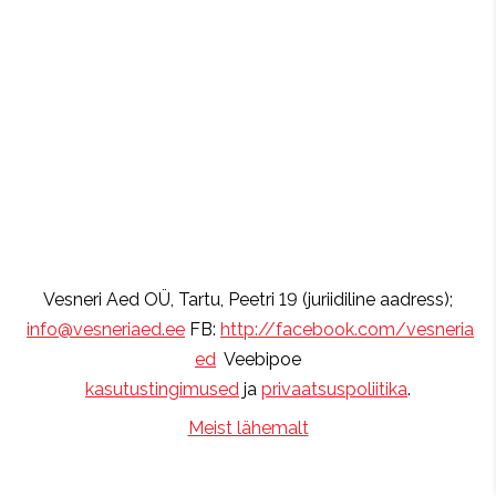
Vesneri Aed OÜ, Tartu, Peetri 19 (juriidiline aadress);
info@vesneriaed.ee
FB:
http://facebook.com/vesneria
ed
Veebipoe
kasutustingimused
ja
privaatsuspoliitika
.
Meist lähemalt