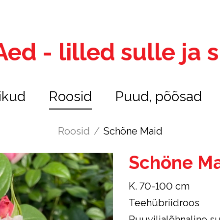
ed - lilled sulle ja
ikud
Roosid
Puud, põõsad
Roosid
/
Schöne Maid
Schöne Ma
K. 70-100 cm
Teehübriidroos
Puuviljalõhnaline s