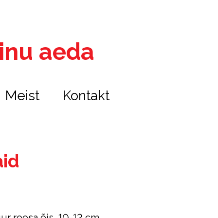
 sinu aeda
Meist
Kontakt
id
uur roosa õis, 10-12 cm