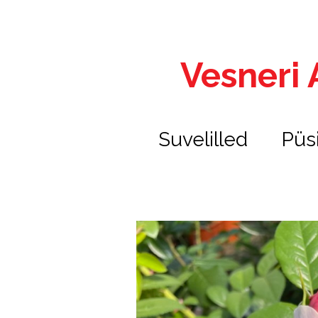
Vesneri A
Suvelilled
Püs