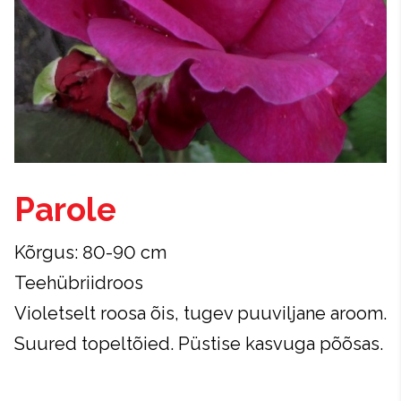
Parole
Kõrgus: 80-90 cm
Teehübriidroos
Violetselt roosa õis, tugev puuviljane aroom.
Suured topeltõied. Püstise kasvuga põõsas.