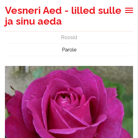
Vesneri Aed - lilled sulle
ja sinu aeda
Roosid
Parole