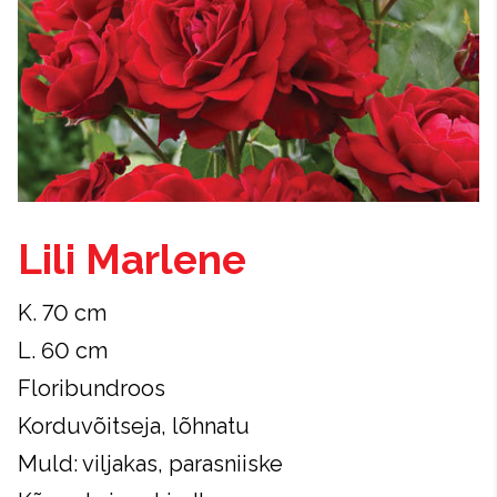
Lili Marlene
K. 70 cm
L. 60 cm
Floribundroos
Korduvõitseja, lõhnatu
Muld: viljakas, parasniiske