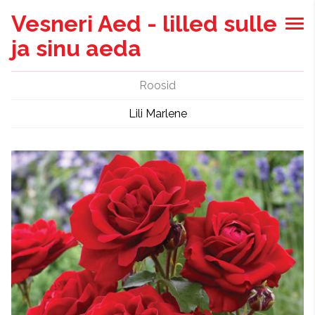
Vesneri Aed - lilled sulle
ja sinu aeda
Roosid
Lili Marlene