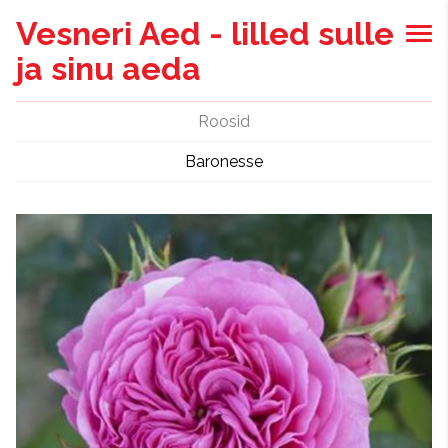
Vesneri Aed - lilled sulle
ja sinu aeda
Roosid
Baronesse