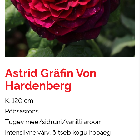
Astrid Gräfin Von
Hardenberg
K. 120 cm
Põõsasroos
Tugev mee/sidruni/vanilli aroom
Intensiivne värv, õitseb kogu hooaeg