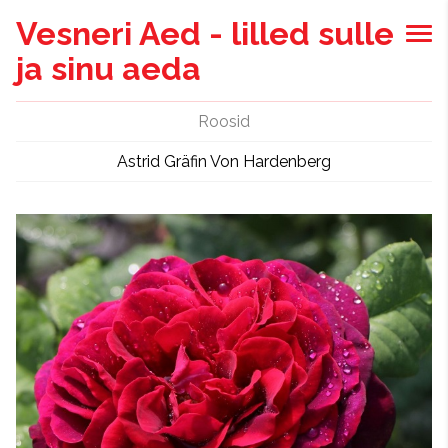
Vesneri Aed - lilled sulle
ja sinu aeda
Roosid
Astrid Gräfin Von Hardenberg