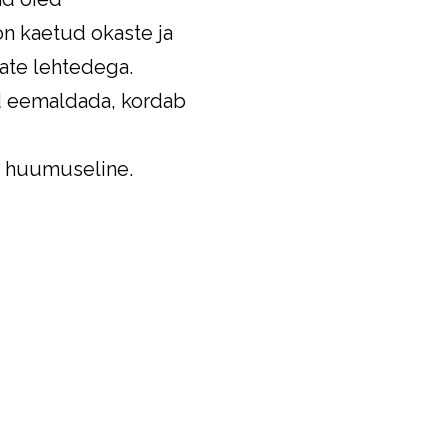
on kaetud okaste ja
vate lehtedega.
d eemaldada, kordab
s huumuseline.