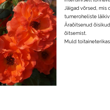
Jäigad võrsed, mis 
tumeroheliste läiki
Äraõitsenud õisiku
õitsemist.
Muld toitaineterika