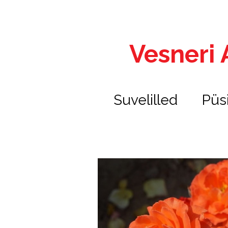
Vesneri A
Suvelilled
Püs