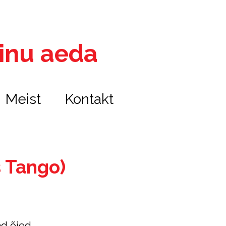
 sinu aeda
Meist
Kontakt
s Tango)
ad õied