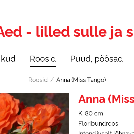
ed - lilled sulle ja
ikud
Roosid
Puud, põõsad
Roosid
/
Anna (Miss Tango)
Anna (Mis
K. 80 cm
Floribundroos
Intensiivselt lõhnav