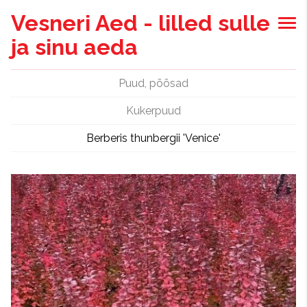
Vesneri Aed - lilled sulle
ja sinu aeda
Puud, põõsad
Kukerpuud
Berberis thunbergii 'Venice'