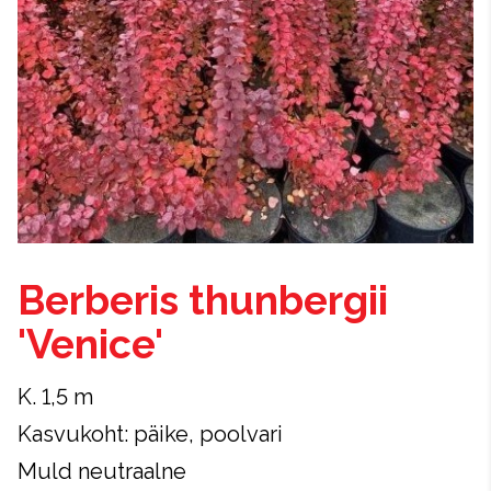
Berberis thunbergii
'Venice'
K. 1,5 m
Kasvukoht: päike, poolvari
Muld neutraalne