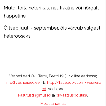
Muld: toitaineterikas, neutraalne või nõrgalt
happeline
Õitseb juuli - september, õis värvub valgest
heleroosaks
Vesneri Aed OÜ, Tartu, Peetri 19 (juriidiline aadress);
info@vesneriaed.ee
FB:
http://facebook.com/vesneria
ed
Veebipoe
kasutustingimused
ja
privaatsuspoliitika
.
Meist lähemalt