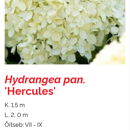
Hydrangea pan.
'Hercules'
K. 1,5 m
L. 2, 0 m
Õitseb: VII - IX