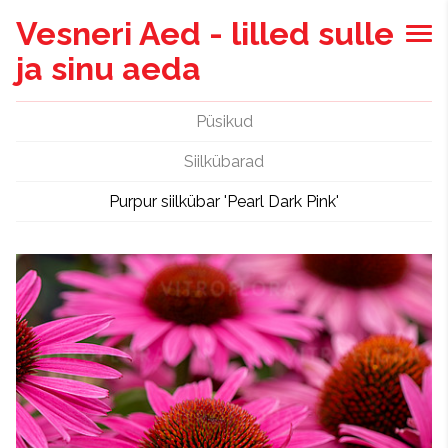
Vesneri Aed - lilled sulle
ja sinu aeda
Püsikud
Siilkübarad
Purpur siilkübar 'Pearl Dark Pink'