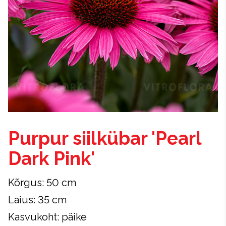
Purpur siilkübar 'Pearl
Dark Pink'
Kõrgus: 50 cm
Laius: 35 cm
Kasvukoht: päike