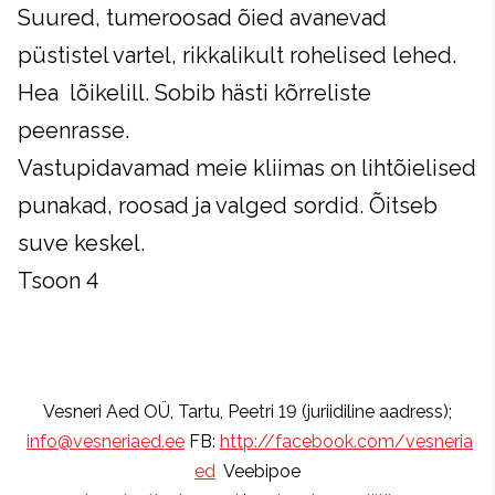
Suured, tumeroosad õied avanevad
püstistel vartel, rikkalikult rohelised lehed.
Hea lõikelill. Sobib hästi kõrreliste
peenrasse.
Vastupidavamad meie kliimas on lihtõielised
punakad, roosad ja valged sordid. Õitseb
suve keskel.
Tsoon 4
Vesneri Aed OÜ, Tartu, Peetri 19 (juriidiline aadress);
info@vesneriaed.ee
FB:
http://facebook.com/vesneria
ed
Veebipoe