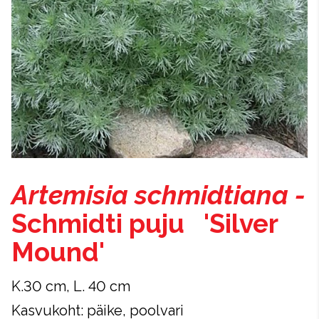
Artemisia schmidtiana -
Schmidti puju 'Silver
Mound'
K.30 cm, L. 40 cm
Kasvukoht: päike, poolvari