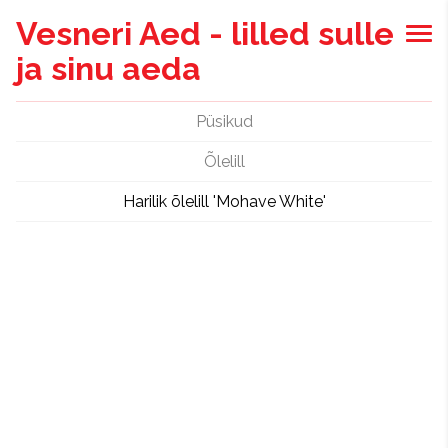
Vesneri Aed - lilled sulle
ja sinu aeda
Püsikud
Õlelill
Harilik õlelill 'Mohave White'