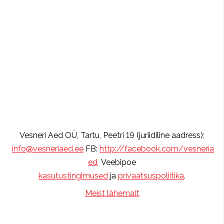
Vesneri Aed OÜ, Tartu, Peetri 19 (juriidiline aadress);
info@vesneriaed.ee
FB:
http://facebook.com/vesneria
ed
Veebipoe
kasutustingimused
ja
privaatsuspoliitika
.
Meist lähemalt