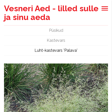
Vesneri Aed - lilled sulle
ja sinu aeda
Püsikud
Kastevars
Luht-kastevars 'Palava'