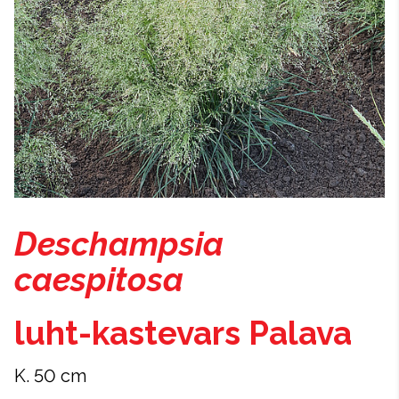
Deschampsia
caespitosa
luht-kastevars Palava
K. 50 cm