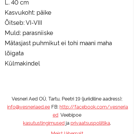
L. 40 cm
Kasvukoht: päike
Õitseb: VI-VIII
Muld: parasniiske
Mätasjast puhmikut ei tohi maani maha
lõigata
Külmakindel
Vesneri Aed OÜ, Tartu, Peetri 19 (juriidiline aadress);
info@vesneriaed.ee
FB:
http://facebook.com/vesneria
ed
Veebipoe
kasutustingimused
ja
privaatsuspoliitika
.
Meist lähemalt