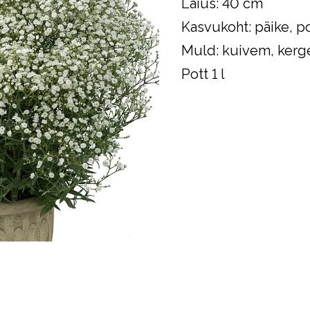
Laius: 40 cm
Kasvukoht: päike, p
Muld: kuivem, kerg
Pott 1 l