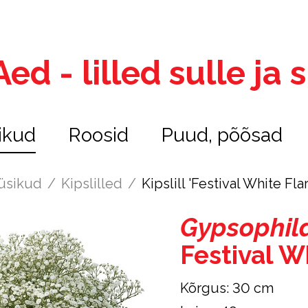
ed - lilled sulle ja
ikud
Roosid
Puud, põõsad
üsikud
/
Kipslilled
/
Kipslill 'Festival White Fla
Gypsophil
Festival W
Kõrgus: 30 cm