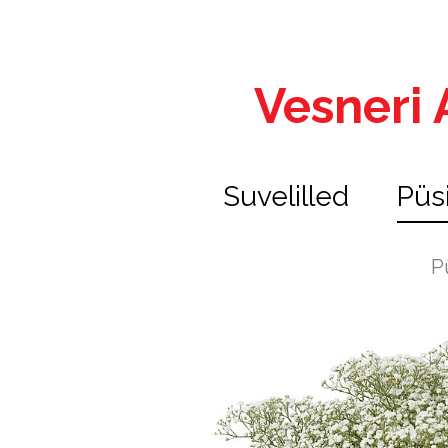
Vesneri A
Suvelilled
Püs
P