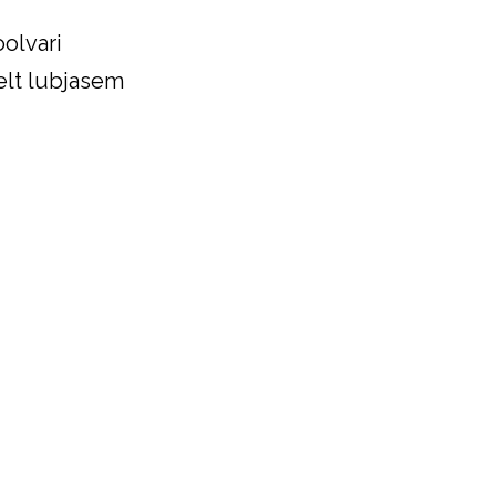
oolvari
elt lubjasem