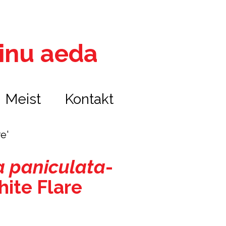
 sinu aeda
Meist
Kontakt
re'
a paniculata
-
hite Flare