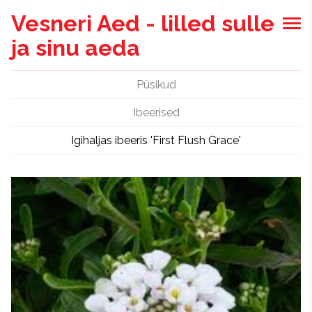
Vesneri Aed - lilled sulle
ja sinu aeda
Püsikud
Ibeerised
Igihaljas ibeeris 'First Flush Grace'