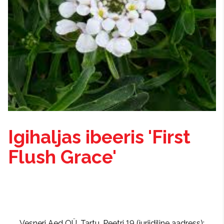
Igihaljas ibeeris 'First
Flush Grace'
Vesneri Aed OÜ, Tartu, Peetri 19 (juriidiline aadress);