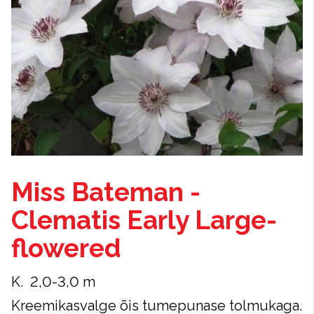
Miss Bateman -
Clematis Early Large-
flowered
K. 2,0-3,0 m
Kreemikasvalge õis tumepunase tolmukaga.