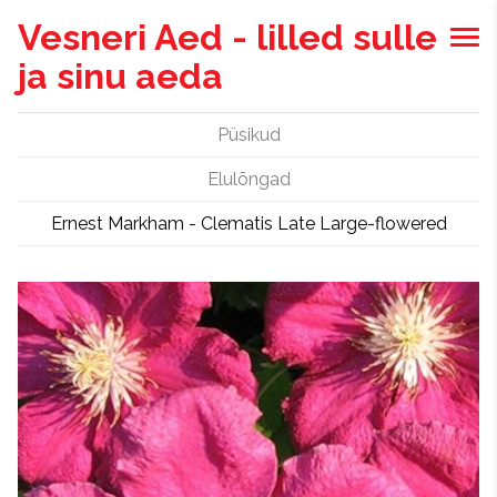
Vesneri Aed - lilled sulle
ja sinu aeda
Püsikud
Elulõngad
Ernest Markham - Clematis Late Large-flowered