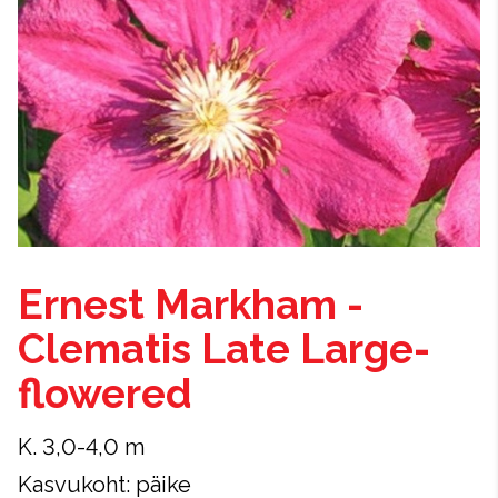
Ernest Markham -
Clematis Late Large-
flowered
K. 3,0-4,0 m
Kasvukoht: päike