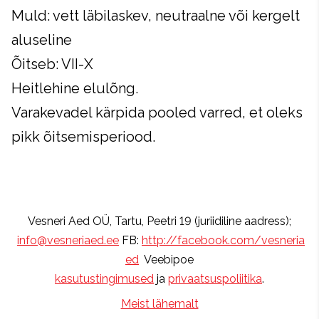
Muld: vett läbilaskev, neutraalne või kergelt
aluseline
Õitseb: VII-X
Heitlehine elulõng.
Varakevadel kärpida pooled varred, et oleks
pikk õitsemisperiood.
Vesneri Aed OÜ, Tartu, Peetri 19 (juriidiline aadress);
info@vesneriaed.ee
FB:
http://facebook.com/vesneria
ed
Veebipoe
kasutustingimused
ja
privaatsuspoliitika
.
Meist lähemalt