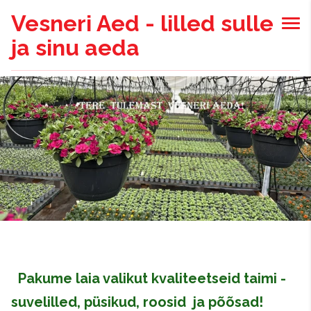
Vesneri Aed - lilled sulle
ja sinu aeda
Pakume laia valikut kvaliteetseid taimi -
suvelilled, püsikud, roosid ja põõsad!