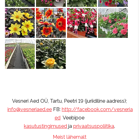
Vesneri Aed OÜ, Tartu, Peetri 19 (juriidiline aadress);
info@vesneriaed.ee
FB:
http://facebook.com/vesneria
ed
Veebipoe
kasutustingimused
ja
privaatsuspoliitika
.
Meist lähemalt